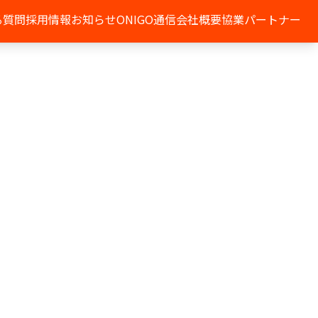
る質問
採用情報
お知らせ
ONIGO通信
会社概要
協業パートナー