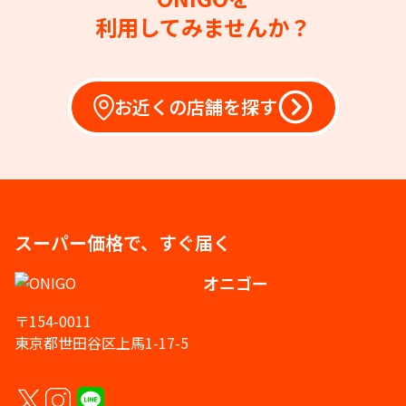
利用してみませんか？
お近くの店舗を探す
スーパー価格で、すぐ届く
オニゴー
〒154-0011
東京都世田谷区上馬1-17-5