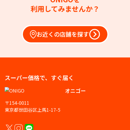
利用してみませんか？
お近くの店舗を探す
スーパー価格で、すぐ届く
オニゴー
〒154-0011
東京都世田谷区上馬1-17-5