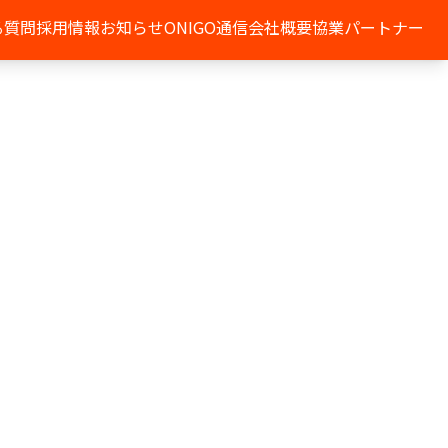
る質問
採用情報
お知らせ
ONIGO通信
会社概要
協業パートナー