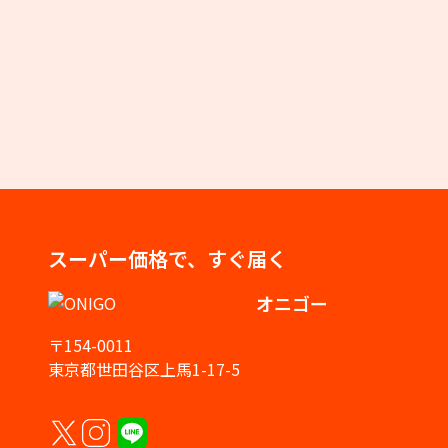
スーパー価格で、すぐ届く
オニゴー
〒154-0011
東京都世田谷区上馬1-17-5