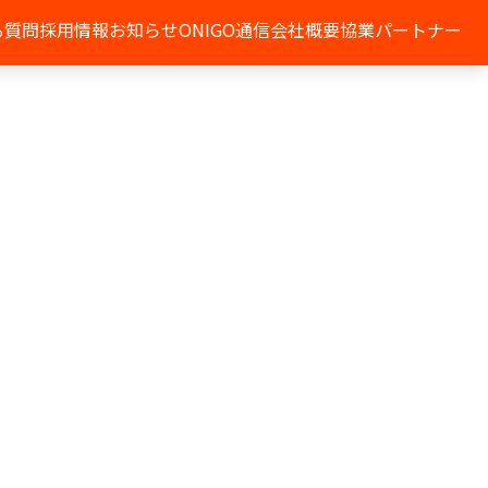
る質問
採用情報
お知らせ
ONIGO通信
会社概要
協業パートナー