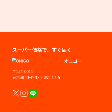
スーパー価格で、すぐ届く
オニゴー
〒154-0011
東京都世田谷区上馬1-17-5