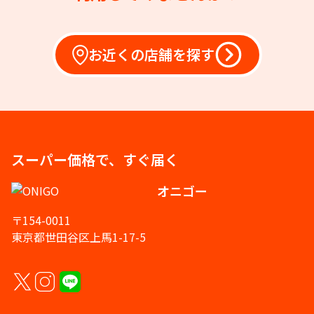
お近くの店舗を探す
スーパー価格で、すぐ届く
オニゴー
〒154-0011
東京都世田谷区上馬1-17-5