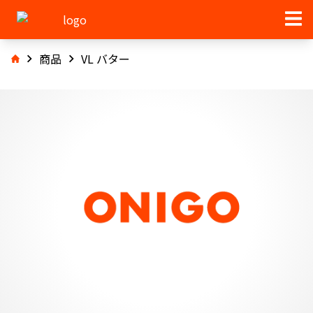
商品
VL バター