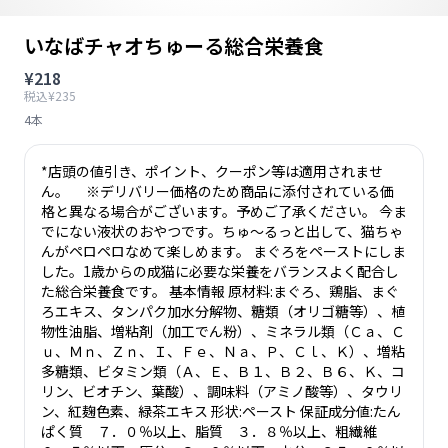
いなばチャオちゅーる総合栄養食
¥218
税込¥235
4本
*店頭の値引き、ポイント、クーポン等は適用されませ
ん。 ※デリバリー価格のため商品に添付されている価
格と異なる場合がございます。予めご了承ください。 今ま
でにない液状のおやつです。ちゅ〜るっと出して、猫ちゃ
んがペロペロなめて楽しめます。 まぐろをペーストにしま
した。1歳からの成猫に必要な栄養をバランスよく配合し
た総合栄養食です。 基本情報 原材料:まぐろ、鶏脂、まぐ
ろエキス、タンパク加水分解物、糖類（オリゴ糖等）、植
物性油脂、増粘剤（加工でん粉）、ミネラル類（Ｃａ、Ｃ
ｕ、Ｍｎ、Ｚｎ、Ｉ、Ｆｅ、Ｎａ、Ｐ、Ｃｌ、Ｋ）、増粘
多糖類、ビタミン類（Ａ、Ｅ、Ｂ１、Ｂ２、Ｂ６、Ｋ、コ
リン、ビオチン、葉酸）、調味料（アミノ酸等）、タウリ
ン、紅麹色素、緑茶エキス 形状:ペースト 保証成分値:たん
ぱく質 ７．０％以上、脂質 ３．８％以上、粗繊維