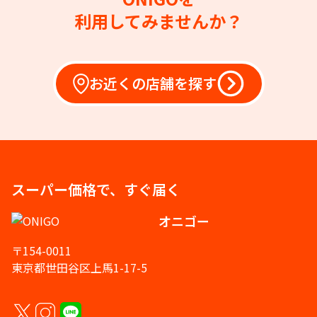
利用してみませんか？
お近くの店舗を探す
スーパー価格で、すぐ届く
オニゴー
〒154-0011
東京都世田谷区上馬1-17-5