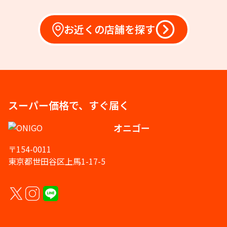
お近くの店舗を探す
スーパー価格で、すぐ届く
オニゴー
〒154-0011
東京都世田谷区上馬1-17-5