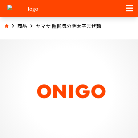
商品
ヤマサ 饂飩気分明太子まぜ麺