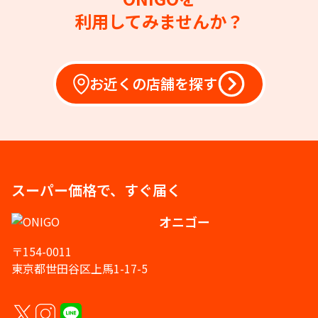
利用してみませんか？
お近くの店舗を探す
スーパー価格で、すぐ届く
オニゴー
〒154-0011
東京都世田谷区上馬1-17-5