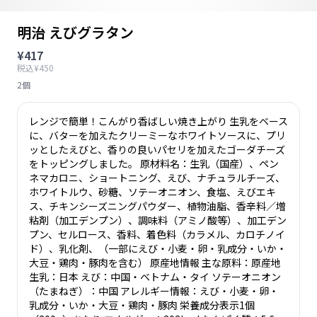
明治 えびグラタン
¥417
税込¥450
2個
レンジで簡単！こんがり香ばしい焼き上がり 生乳をベース
に、バターを加えたクリーミーなホワイトソースに、プリ
ッとしたえびと、香りの良いパセリを加えたゴーダチーズ
をトッピングしました。 原材料名：生乳（国産）、ペン
ネマカロニ、ショートニング、えび、ナチュラルチーズ、
ホワイトルウ、砂糖、ソテーオニオン、食塩、えびエキ
ス、チキンシーズニングパウダー、植物油脂、香辛料／増
粘剤（加工デンプン）、調味料（アミノ酸等）、加工デン
プン、セルロース、香料、着色料（カラメル、カロチノイ
ド）、乳化剤、（一部にえび・小麦・卵・乳成分・いか・
大豆・鶏肉・豚肉を含む） 原産地情報 主な原料：原産地
生乳：日本 えび：中国・ベトナム・タイ ソテーオニオン
（たまねぎ）：中国 アレルギー情報：えび・小麦・卵・
乳成分・いか・大豆・鶏肉・豚肉 栄養成分表示1個