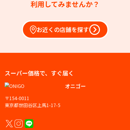
利用してみませんか？
お近くの店舗を探す
スーパー価格で、すぐ届く
オニゴー
〒154-0011
東京都世田谷区上馬1-17-5