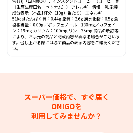
含む))（国内製造）、インスタントコーヒー（コーヒー豆
（生豆生産国名：ベトナム）） アレルギー情報：乳 栄養
成分表示（本品1杯分（10g）当たり） エネルギー：
51kcal たんぱく質：0.44g 脂質：2.6g 炭水化物：6.5g 食
塩相当量：0.09g／ポリフェノール：130mg／カフェイ
ン：19mg カリウム：100mg リン：35mg 商品の改訂等
により、お手元の商品と記載内容が異なる場合がございま
す。召し上がる際には必ず商品の表示内容をご確認くださ
い。
スーパー価格で、すぐ届く
ONIGOを
利用してみませんか？