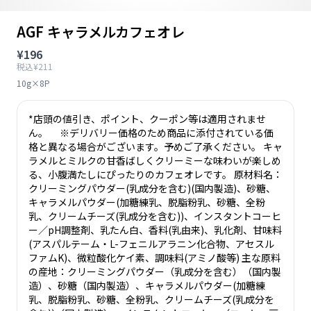
AGF キャラメルカフェオレ
¥196
税込¥211
10g×8P
*店頭の値引き、ポイント、クーポン等は適用されませ
ん。 ※デリバリー価格のため商品に添付されている価
格と異なる場合がございます。予めご了承ください。 キャ
ラメルとミルクの甘香ばしくクリーミーな味わいが楽しめ
る、小腹満たしにぴったりのカフェオレです。 原材料名：
クリーミングパウダー(乳成分を含む)(国内製造)、砂糖、
キャラメルパウダー(加糖練乳、脱脂粉乳、砂糖、全粉
乳、クリームチーズ(乳成分を含む))、インスタントコーヒ
ー／pH調整剤、乳たん白、香料(乳由来)、乳化剤、甘味料
(アスパルテーム・L-フェニルアラニン化合物、アセスル
ファムK)、微粒酸化ケイ素、調味料(アミノ酸等) 主な原料
の産地：クリーミングパウダー（乳成分を含む）（国内製
造）、砂糖（国内製造）、キャラメルパウダー(加糖練
乳、脱脂粉乳、砂糖、全粉乳、クリームチーズ(乳成分を