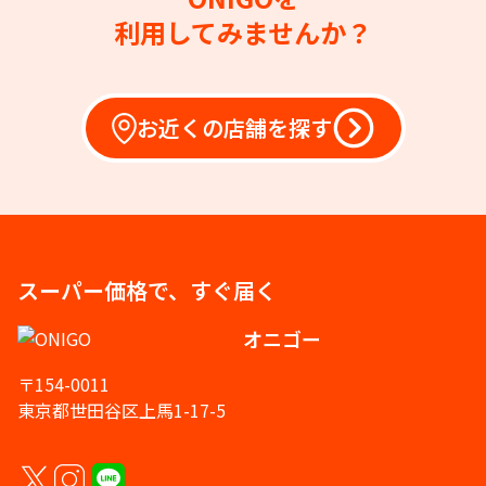
利用してみませんか？
お近くの店舗を探す
スーパー価格で、すぐ届く
オニゴー
〒154-0011
東京都世田谷区上馬1-17-5