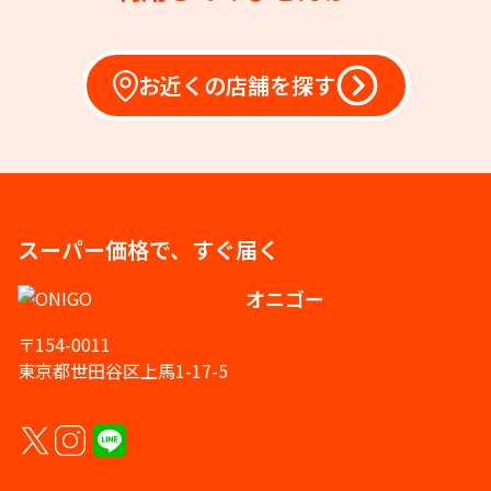
お近くの店舗を探す
スーパー価格で、すぐ届く
オニゴー
〒154-0011
東京都世田谷区上馬1-17-5