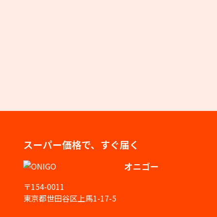
スーパー価格で、すぐ届く
オニゴー
〒154-0011
東京都世田谷区上馬1-17-5