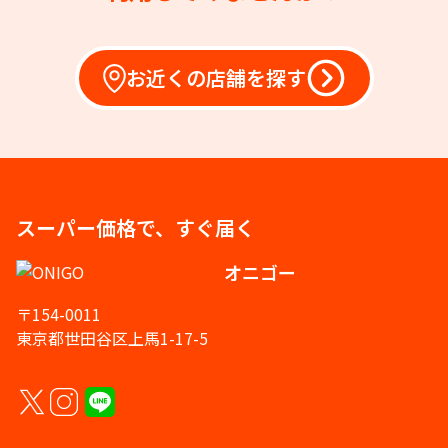
お近くの店舗を探す
スーパー価格で、すぐ届く
オニゴー
〒154-0011
東京都世田谷区上馬1-17-5