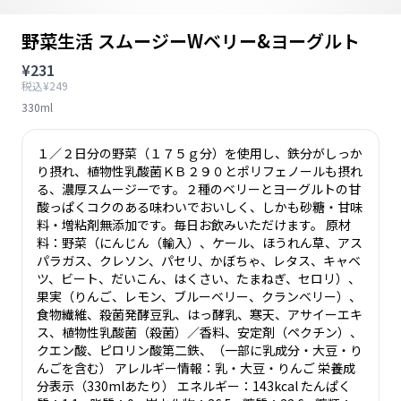
野菜生活 スムージーWベリー&ヨーグルト
¥231
税込¥249
330ml
１／２日分の野菜（１７５ｇ分）を使用し、鉄分がしっか
り摂れ、植物性乳酸菌ＫＢ２９０とポリフェノールも摂れ
る、濃厚スムージーです。２種のベリーとヨーグルトの甘
酸っぱくコクのある味わいでおいしく、しかも砂糖・甘味
料・増粘剤無添加です。毎日お飲みいただけます。 原材
料：野菜（にんじん（輸入）、ケール、ほうれん草、アス
パラガス、クレソン、パセリ、かぼちゃ、レタス、キャベ
ツ、ビート、だいこん、はくさい、たまねぎ、セロリ）、
果実（りんご、レモン、ブルーベリー、クランベリー）、
食物繊維、殺菌発酵豆乳、はっ酵乳、寒天、アサイーエキ
ス、植物性乳酸菌（殺菌）／香料、安定剤（ペクチン）、
クエン酸、ピロリン酸第二鉄、（一部に乳成分・大豆・り
んごを含む） アレルギー情報：乳・大豆・りんご 栄養成
分表示（330mlあたり） エネルギー：143kcal たんぱく