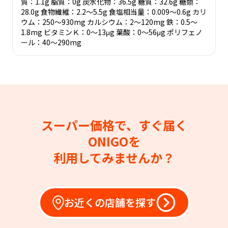
質：1.1g 脂質：0g 炭水化物：36.5g 糖質：32.6g 糖類：
28.0g 食物繊維：2.2～5.5g 食塩相当量：0.009～0.6g カリ
ウム：250～930mg カルシウム：2～120mg 鉄：0.5～
1.8mg ビタミンＫ：0～13μg 葉酸：0～56μg ポリフェノ
ール：40～290mg
スーパー価格で、すぐ届く
ONIGOを
利用してみませんか？
お近くの店舗を探す