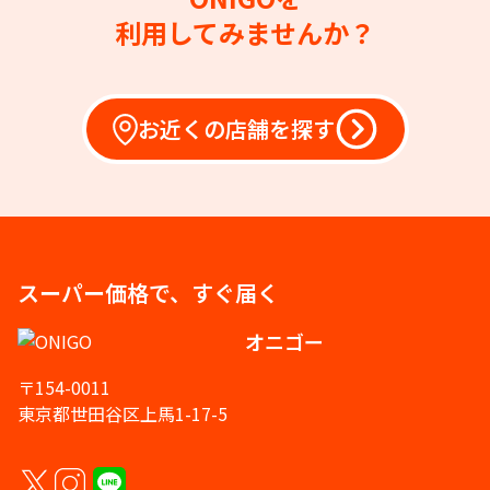
利用してみませんか？
お近くの店舗を探す
スーパー価格で、すぐ届く
オニゴー
〒154-0011
東京都世田谷区上馬1-17-5