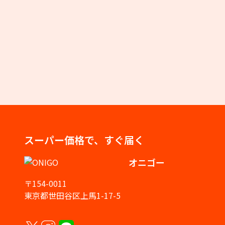
スーパー価格で、すぐ届く
オニゴー
〒154-0011
東京都世田谷区上馬1-17-5