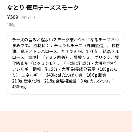
なとり 徳用チーズスモーク
¥509
税込¥549
150g
チーズの旨みと程よいスモーク感がクセになるチーズおつ
まみです。 原材料：ナチュラルチーズ（外国製造）、植物
油、食塩／トレハロース、加工でん粉、乳化剤、結晶セル
ロース、調味料（アミノ酸等）、酢酸Ｎａ、グリシン、酸
化防止剤（ビタミンＥ）、（一部に乳成分・大豆を含む）
アレルギー情報：乳成分・大豆 栄養成分表示（100gあた
り） エネルギー：343kcal たんぱく質：16.6g 脂質：
21.0g 炭水化物：21.8g 食塩相当量：3.4g カルシウム：
486mg