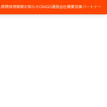
る質問
採用情報
お知らせ
ONIGO通信
会社概要
協業パートナー