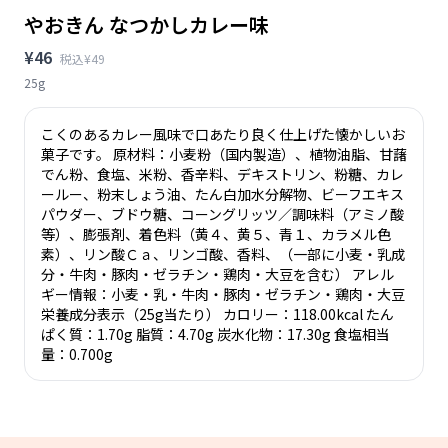
やおきん なつかしカレー味
¥46
税込¥49
25g
こくのあるカレー風味で口あたり良く仕上げた懐かしいお
菓子です。 原材料：小麦粉（国内製造）、植物油脂、甘藷
でん粉、食塩、米粉、香辛料、デキストリン、粉糖、カレ
ールー、粉末しょう油、たん白加水分解物、ビーフエキス
パウダー、ブドウ糖、コーングリッツ／調味料（アミノ酸
等）、膨張剤、着色料（黄４、黄５、青１、カラメル色
素）、リン酸Ｃａ、リンゴ酸、香料、（一部に小麦・乳成
分・牛肉・豚肉・ゼラチン・鶏肉・大豆を含む） アレル
ギー情報：小麦・乳・牛肉・豚肉・ゼラチン・鶏肉・大豆
栄養成分表示（25g当たり） カロリー：118.00kcal たん
ぱく質：1.70g 脂質：4.70g 炭水化物：17.30g 食塩相当
量：0.700g