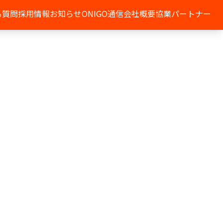
る質問
採用情報
お知らせ
ONIGO通信
会社概要
協業パートナー