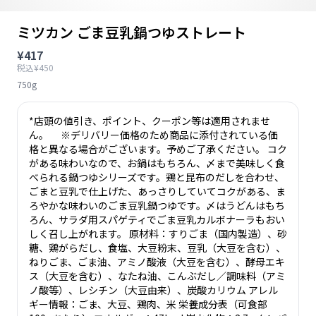
ミツカン ごま豆乳鍋つゆストレート
¥417
税込¥450
750g
*店頭の値引き、ポイント、クーポン等は適用されませ
ん。 ※デリバリー価格のため商品に添付されている価
格と異なる場合がございます。予めご了承ください。 コク
がある味わいなので、お鍋はもちろん、〆まで美味しく食
べられる鍋つゆシリーズです。鶏と昆布のだしを合わせ、
ごまと豆乳で仕上げた、あっさりしていてコクがある、ま
ろやかな味わいのごま豆乳鍋つゆです。〆はうどんはもち
ろん、サラダ用スパゲティでごま豆乳カルボナーラもおい
しく召し上がれます。 原材料：すりごま（国内製造）、砂
糖、鶏がらだし、食塩、大豆粉末、豆乳（大豆を含む）、
ねりごま、ごま油、アミノ酸液（大豆を含む）、酵母エキ
ス（大豆を含む）、なたね油、こんぶだし／調味料（アミ
ノ酸等）、レシチン（大豆由来）、炭酸カリウム アレル
ギー情報：ごま、大豆、鶏肉、米 栄養成分表（可食部