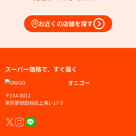
お近くの店舗を探す
スーパー価格で、すぐ届く
オニゴー
〒154-0011
東京都世田谷区上馬1-17-5