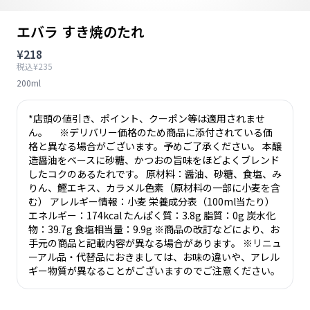
エバラ すき焼のたれ
¥218
税込¥235
200ml
*店頭の値引き、ポイント、クーポン等は適用されませ
ん。 ※デリバリー価格のため商品に添付されている価
格と異なる場合がございます。予めご了承ください。 本醸
造醤油をベースに砂糖、かつおの旨味をほどよくブレンド
したコクのあるたれです。 原材料：醤油、砂糖、食塩、み
りん、鰹エキス、カラメル色素（原材料の一部に小麦を含
む） アレルギー情報：小麦 栄養成分表（100ml当たり）
エネルギー：174kcal たんぱく質：3.8g 脂質：0g 炭水化
物：39.7g 食塩相当量：9.9g ※商品の改訂などにより、お
手元の商品と記載内容が異なる場合があります。 ※リニュ
ーアル品・代替品におきましては、お味の違いや、アレル
ギー物質が異なることがございますのでご注意ください。