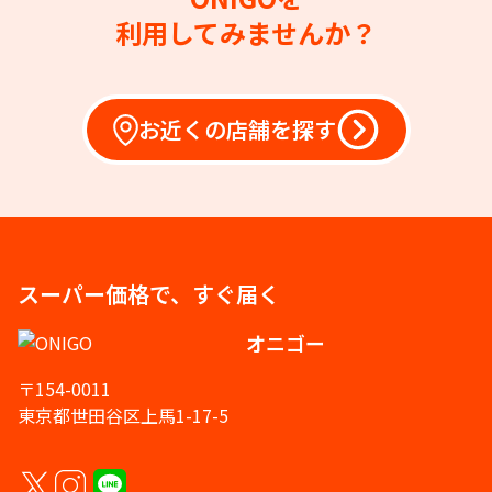
利用してみませんか？
お近くの店舗を探す
スーパー価格で、すぐ届く
オニゴー
〒154-0011
東京都世田谷区上馬1-17-5