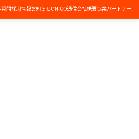
る質問
採用情報
お知らせ
ONIGO通信
会社概要
協業パートナー