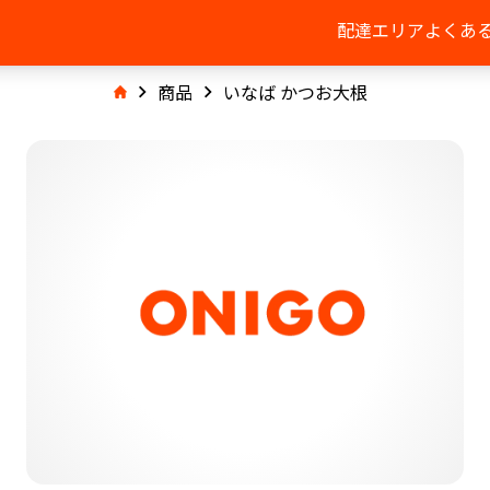
配達エリア
よくあ
商品
いなば かつお大根