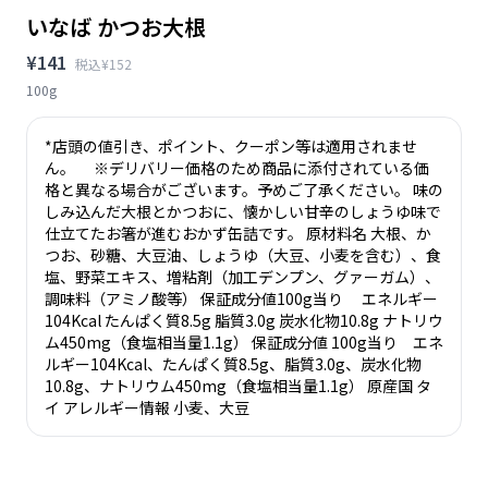
いなば かつお大根
¥141
税込¥152
100g
*店頭の値引き、ポイント、クーポン等は適用されませ
ん。 ※デリバリー価格のため商品に添付されている価
格と異なる場合がございます。予めご了承ください。 味の
しみ込んだ大根とかつおに、懐かしい甘辛のしょうゆ味で
仕立てたお箸が進むおかず缶詰です。 原材料名 大根、か
つお、砂糖、大豆油、しょうゆ（大豆、小麦を含む）、食
塩、野菜エキス、増粘剤（加工デンプン、グァーガム）、
調味料（アミノ酸等） 保証成分値100g当り エネルギー
104Kcal たんぱく質8.5g 脂質3.0g 炭水化物10.8g ナトリウ
ム450mg（食塩相当量1.1g） 保証成分値 100g当り エネ
ルギー104Kcal、たんぱく質8.5g、脂質3.0g、炭水化物
10.8g、ナトリウム450mg（食塩相当量1.1g） 原産国 タ
イ アレルギー情報 小麦、大豆