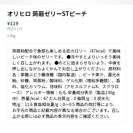
オリヒロ 蒟蒻ゼリーSTピーチ
¥119
税込¥128
130g
蒟蒻粉配合で食感も楽しめる低カロリー（47kcal）で美味
しいピーチ味のゼリーです。 ●冷やすとよりいっそう美味
しく召し上がれます。 ●のどに詰まらせないよう、中身を
押し出しながらよくかんでお召し上がりください。 原材料
名：果糖ぶどう糖液糖（国内製造）、ピーチ果汁、還元水
飴、砂糖、蒟蒻粉／酸味料、ゲル化剤（増粘多糖類）、香
料、塩化カリウム、甘味料（アセスルファムK、スクラロ
ース） アレルギー情報：もも 栄養成分表示（製品130g
中） 熱量/kcal：47 たん白質/g：0 脂質/g：0 炭水化
物/g：11.6 食塩相当量/g：0～0.5 商品の改訂等により、
お手元の商品と記載内容が異なる場合がございます。召し
上がる際には必ず商品の表示内容をご確認ください。