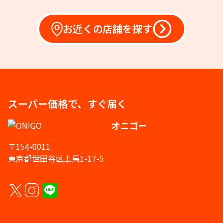
お近くの店舗を探す
スーパー価格で、すぐ届く
オニゴー
〒154-0011
東京都世田谷区上馬1-17-5