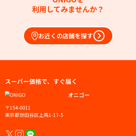
利用してみませんか？
お近くの店舗を探す
スーパー価格で、すぐ届く
オニゴー
〒154-0011
東京都世田谷区上馬1-17-5