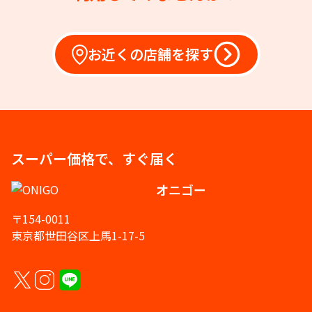
お近くの店舗を探す
スーパー価格で、すぐ届く
オニゴー
〒154-0011
東京都世田谷区上馬1-17-5