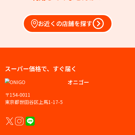
お近くの店舗を探す
スーパー価格で、すぐ届く
オニゴー
〒154-0011
東京都世田谷区上馬1-17-5