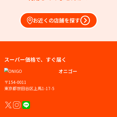
お近くの店舗を探す
スーパー価格で、すぐ届く
オニゴー
〒154-0011
東京都世田谷区上馬1-17-5