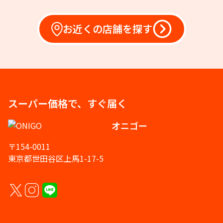
お近くの店舗を探す
スーパー価格で、すぐ届く
オニゴー
〒154-0011
東京都世田谷区上馬1-17-5