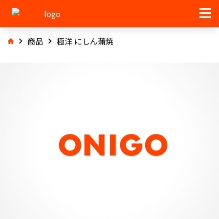
商品
極洋 にしん蒲焼