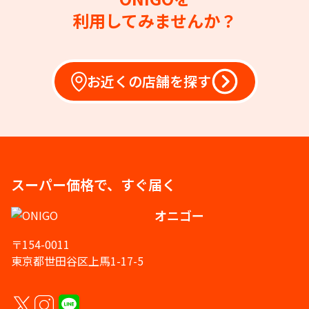
利用してみませんか？
お近くの店舗を探す
スーパー価格で、すぐ届く
オニゴー
〒154-0011
東京都世田谷区上馬1-17-5