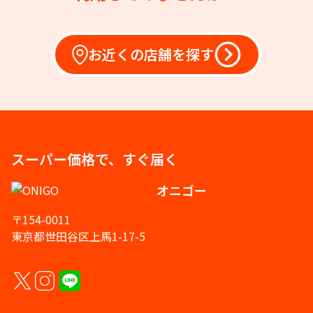
お近くの店舗を探す
スーパー価格で、すぐ届く
オニゴー
〒154-0011
東京都世田谷区上馬1-17-5