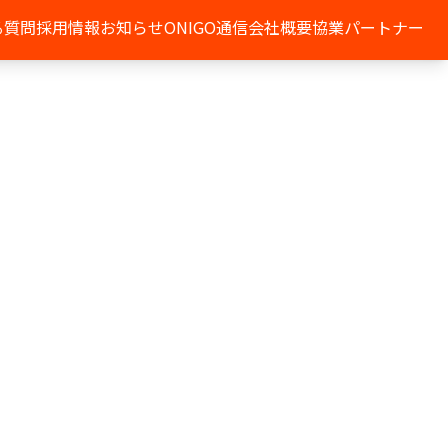
る質問
採用情報
お知らせ
ONIGO通信
会社概要
協業パートナー