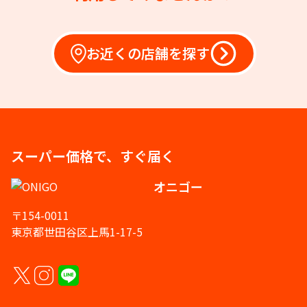
お近くの店舗を探す
スーパー価格で、すぐ届く
オニゴー
〒154-0011
東京都世田谷区上馬1-17-5