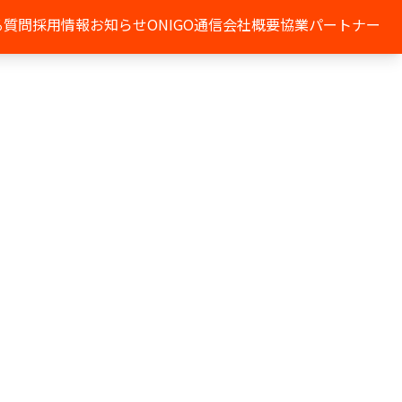
る質問
採用情報
お知らせ
ONIGO通信
会社概要
協業パートナー