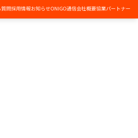
る質問
採用情報
お知らせ
ONIGO通信
会社概要
協業パートナー