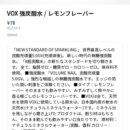
VOX 強炭酸水 / レモンフレーバー
¥78
税込¥84
500ml
「NEW STANDARD OF SPARKLING.」 世界最高レベルの
炭酸充填量5.0GV(充填直後)。 新しい時代の無糖強炭酸
水。 「#超炭酸水」の新たなスタンダードを切り開きま
す。 全て、脂質ゼロ・糖質ゼロ・カロリーゼロ。保存料不
使用。 ■強炭酸水 「VOLUME MAX。炭酸充填量
5.0GV。」強烈な喉越しの無糖強炭酸水です。エッジの効
いた鋭い刺激をご体験ください。 ■タイプ：レモンフレ
ーバー そのままでも飲みやすい、みずみずしく鮮やかに
香る喉ごしのレモンフレーバーです。 ■VOXは全て、天然
水を使用 VOXに使用している原水は、日本国内産の軟水の
天然水(ナチュラルミネラルウォーター)です。ミネラル分
を残しながら磨き上げたプロダクトは、割り材はもちろ
ん、そのまま飲んでも飲みやすい口当たりです。 原材料：
ナチュラルミネラルウォーター/炭酸、香料 カロリー：