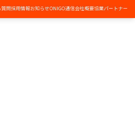
る質問
採用情報
お知らせ
ONIGO通信
会社概要
協業パートナー