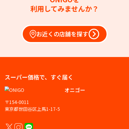
利用してみませんか？
お近くの店舗を探す
スーパー価格で、すぐ届く
オニゴー
〒154-0011
東京都世田谷区上馬1-17-5