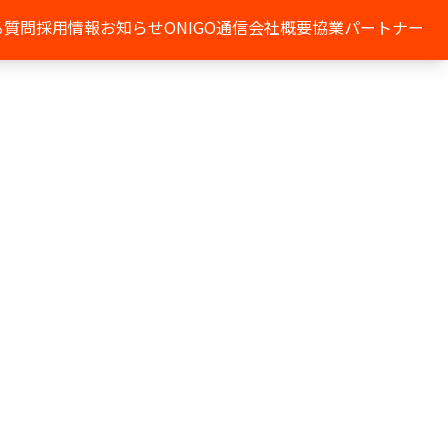
る質問
採用情報
お知らせ
ONIGO通信
会社概要
協業パートナー