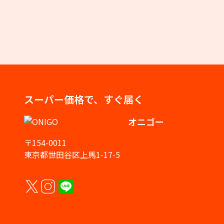
スーパー価格で、すぐ届く
オニゴー
〒154-0011
東京都世田谷区上馬1-17-5