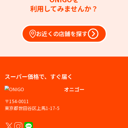
利用してみませんか？
お近くの店舗を探す
スーパー価格で、すぐ届く
オニゴー
〒154-0011
東京都世田谷区上馬1-17-5