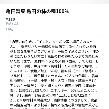
亀田製菓 亀田の柿の種100%
¥110
税込¥118
130g
*店頭の値引き、ポイント、クーポン等は適用されませ
ん。 ※デリバリー価格のため商品に添付されている価
格と異なる場合がございます。予めご了承ください。 柿の
種にこだわりたい方に！亀田の柿の種をたっぷりお楽しみ
いただけます。 原材料：うるち米粉（国産）、でん粉、し
ょうゆ、砂糖、魚介エキス調味料、たん白加水分解物、こ
んぶエキス、食塩／加工でん粉、調味料（アミノ酸等）、
ソルビトール、着色料（カラメル、パプリカ色素）、香辛
料抽出物、（一部に小麦・卵・大豆・鶏肉・豚肉を含む）
アレルギー情報：小麦・卵・大豆・鶏肉・豚肉 栄養成分
表示【1袋(130g)当たり】 エネルギー：503kcal たんぱく
質：8.1g 脂質：1.8g 炭水化物：113.5g 食塩相当量：
2.05g ※原材料や栄養成分、画像情報につきまして、商品
の規格変更等により掲載の情報と現品記載の情報が異なる