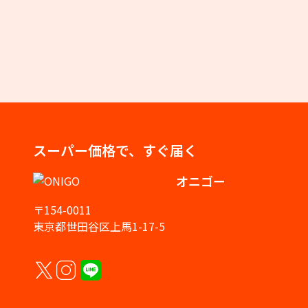
スーパー価格で、すぐ届く
オニゴー
〒154-0011
東京都世田谷区上馬1-17-5