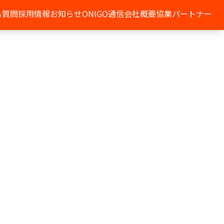
る質問
採用情報
お知らせ
ONIGO通信
会社概要
協業パートナー