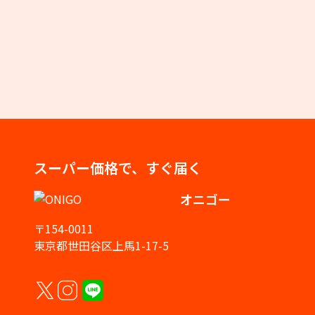
スーパー価格で、すぐ届く
オニゴー
〒154-0011
東京都世田谷区上馬1-17-5