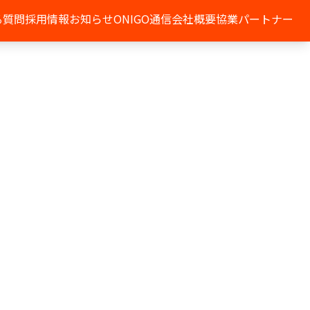
る質問
採用情報
お知らせ
ONIGO通信
会社概要
協業パートナー