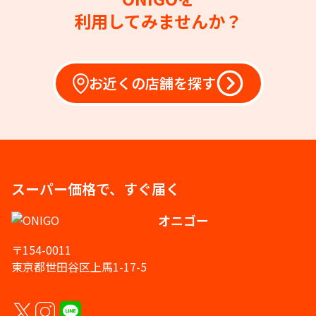
利用してみませんか？
お近くの店舗を探す
スーパー価格で、すぐ届く
オニゴー
〒154-0011
東京都世田谷区上馬1-17-5