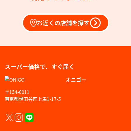
お近くの店舗を探す
スーパー価格で、すぐ届く
オニゴー
〒154-0011
東京都世田谷区上馬1-17-5