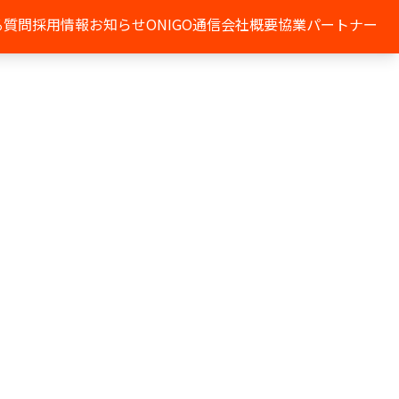
る質問
採用情報
お知らせ
ONIGO通信
会社概要
協業パートナー