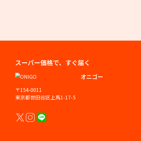
スーパー価格で、すぐ届く
オニゴー
〒154-0011
東京都世田谷区上馬1-17-5